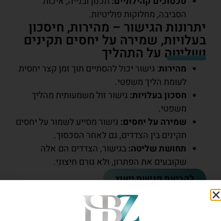
סכסוכים קהילתיים:
תכנון ובנייה, איכות
הסביבה, מחלוקות פוליטיות.
יתרונות הגישור – מהירות, חיסכון
בעלויות, שמירה על יחסים תקינים
ושליטה על התהליך
מהירות
: גישור יכול להסתיים תוך זמן קצר יחסית
לעומת הליך משפטי.
חסכון בעלויות:
גישור זול משמעותית מהליך
משפטי.
שמירה על יחסים:
גישור מסייע לשמור על יחסים
תקינים בין הצדדים, גם לאחר הסכסוך.
תחושת שליטה:
בגישור, הצדדים הם אלה
שקובעים את הפתרון, ולא גורם חיצוני.
לקביעת פגישת ייעוץ
מתי גישור לא מתאים?