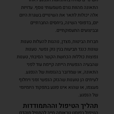
התאונה מהוות גורם משמעותי נוסף. עדויות
אלה יכולות לתאר את השינויים בשגרת היום
יום, בדפוסי השינה, ביחסים החברתיים
ובביצועים התעסוקתיים.
חברות הביטוח, מצדן, נוהגות להעלות טענות
שונות כנגד תביעות בגין נזק נפשי. טענות
נפוצות כוללות הכחשת הקשר הסיבתי, טענות
שהבעיה הנפשית הייתה קיימת עוד לפני
התאונה, או שמדובר בהגזמות של הנפגע.
לעיתים הן טוענות שהנזק הנפשי זמני ויחלוף
מעצמו, או שהוא אינו פוגע בתפקוד היומיומי
של הנפגע.
תהליך הטיפול וההתמודדות
הטיפול בפוסט טראומה חייב להתחיל מוקדם