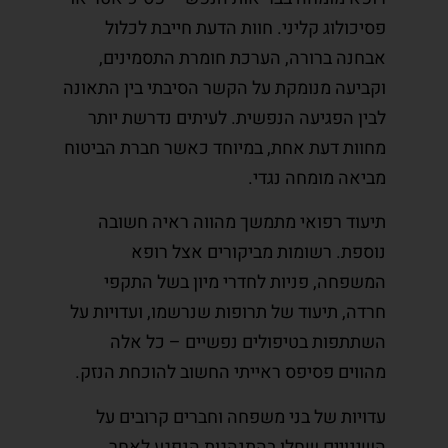
פסיכולוג קליני. חוות הדעת חייבת לכלול
אבחנה ברורה, הערכת חומרת התסמינים,
וקביעה מנומקת על הקשר הסיבתי בין התאונה
לבין הפגיעה הנפשית. לעיתים נדרשת יותר
מחוות דעת אחת, במיוחד כאשר חברת הביטוח
מביאה מומחה נגדי.
תיעוד רפואי מתמשך מהווה ראיה חשובה
נוספת. רשומות מביקורים אצל רופא
המשפחה, פניות לחדרי מיון בשל התקפי
חרדה, תיעוד של תרופות שנרשמו, ועדויות על
השתתפות בטיפולים נפשיים – כל אלה
מהווים פסיפס ראייתי החשוב להוכחת הנזק.
עדויות של בני משפחה וחברים קרובים על
השינויים שחלו בהתנהגות הנפגע לאחר