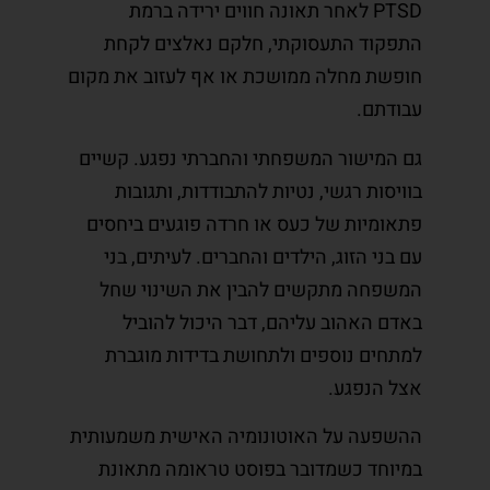
PTSD לאחר תאונה חווים ירידה ברמת
התפקוד התעסוקתי, חלקם נאלצים לקחת
חופשת מחלה ממושכת או אף לעזוב את מקום
עבודתם.
גם המישור המשפחתי והחברתי נפגע. קשיים
בוויסות רגשי, נטיות להתבודדות, ותגובות
פתאומיות של כעס או חרדה פוגעים ביחסים
עם בני הזוג, הילדים והחברים. לעיתים, בני
המשפחה מתקשים להבין את השינוי שחל
באדם האהוב עליהם, דבר היכול להוביל
למתחים נוספים ולתחושת בדידות מוגברת
אצל הנפגע.
ההשפעה על האוטונומיה האישית משמעותית
במיוחד כשמדובר בפוסט טראומה מתאונת