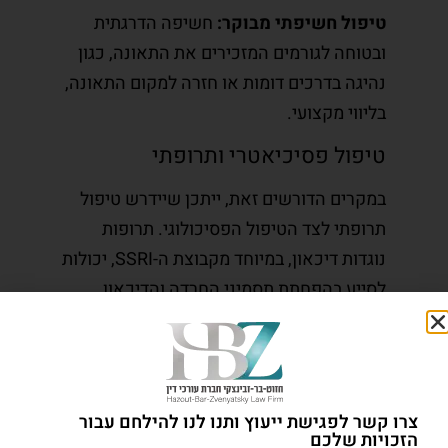
טיפול חשיפתי מבוקר:
חשיפה הדרגתית
ובטוחה לגורמים המזכירים את התאונה, כגון
נהיגה בדרכים דומות או חזרה למקום התאונה,
בליווי מקצועי.
טיפול פסיכיאטרי ותרופתי
במקרים הדורשים זאת, ייתכן שיידרש טיפול
תרופתי לצד הטיפול הפסיכולוגי. תרופות
נוגדות דיכאון, במיוחד מקבוצת ה-SSRI, יכולות
לסייע בהפחתת תסמיני החרדה והדיכאון
הנלווים לפוסט טראומה.
שיקום והתמודדות
השיקום הנפשי כולל למידת טכניקות הרגעה
צרו קשר לפגישת ייעוץ ותנו לנו להילחם עבור
כגון תרגולי נשימה, מדיטציה ומיינדפולנס.
הזכויות שלכם