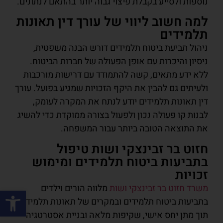
נוספות ולסייע בקבלת פיצוי גבוה יותר בהתאם לנתונים.
למה חשוב ליווי של עורך דין תאונות
תלמידים
ניהול תביעת ביטוח תלמידים דורש הבנה משפטית,
ניסיון והיכרות עם אופן הפעולה של חברות הביטוח.
ללא ידע מתאים, קשה להתמודד עם דרישות מורכבות
ולעיתים גם להבין את היקף הזכויות שמגיע בפועל. עורך
דין תאונות תלמידים יודע לנתח את המקרה לעומק,
לבנות קו פעולה נכון ולפעול בצורה ממוקדת כדי להשיג
את התוצאה הטובה ביותר עבור המשפחה.
חזוט בר זבינצקי ושות טיפול
בתביעות ביטוח תלמידים ומימוש
זכויות
משרד חזוט בר זבינצקי ושות
מלווה הורים וילדים
פתח סרגל
בתביעות ביטוח תלמידים ובמקרים של תאונות תלמידים,
תוך מתן יחס אישי, שקיפות מלאה ובניית אסטרטגיה