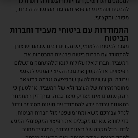
למסמכים הנדרשים, העדויות וההגשות הדרושות כדי
להבטיח שהמידע הרפואי והתיעוד המוגש יהיה ברור,
מפורט ומקצועי.
התמודדות עם ביטוחי מעביד וחברות
הביטוח
מעבר לביטוח הלאומי, יש מקרים רבים שבהם יש צורך
להתמודד עם חברות ביטוח פרטיות המבטחות את
המעביד. חברות אלו עלולות לנסות להתחמק מתשלום
הפיצויים או להקטין את גובה הפיצוי המגיע לנפגעי
עבודה. הן עשויות לטעון שהפציעה נגרמה כתוצאה
מחוסר זהירות של העובד ולא של המעביד, או לטעון כי
הנזק שנגרם אינו מצדיק פיצוי גבוה. עורך דין המתמחה
בתאונות עבודה יודע להתמודד עם טענות מסוג זה ויכול
לנהל עבורכם משא ומתן משפטי מול חברות הביטוח,
כדי לוודא שאתם מקבלים את הפיצוי המקסימלי המגיע
לכם. בכל מקרה של תאונת עבודה, המעביד מחויב
לספק סביבת עבודה בטוחה, ואם התאונה נגרמה