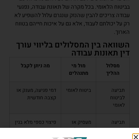
בביטוח הלאומי. בכל מקרה של תאונת עבודה, נפגעי
עבודה צריכים להבין שהנזק שנגרם עלול להשפיע לא
רק על יכולתם לעבוד, אלא גם על איכות חייהם בטווח
הארוך.
השוואה בין המסלולים בליווי עורך
דין תאונות עבודה
מסלול
מול מי
מה ניתן לקבל
ההליך
מתנהלים
תביעה
ביטוח לאומי
דמי פגיעה, מענק או
לביטוח
קצבה חודשית
לאומי
תביעה
מעסיק או
פיצוי כספי מלא בגין
נזיקית
גורם שלישי
נזקים