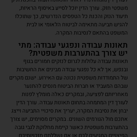
משפטי חזק. עורך הדין יוכל לסייע באיסוף הראיות,
תיעוד הנזק והכנת כל הטפסים הנדרשים, כך שתוכלו
להגיש תביעה מתאימה לביטוח הלאומי או לבית
המשפט בהתאם לנסיבות המקרה.
תאונות עבודה ונפגעי עבודה: מתי
יש צורך בהתערבות משפטית?
תאונות עבודה עלולות לגרום לנזקים חמורים בגוף
ובנפש, אך לא כל נפגעי עבודה מבינים את החשיבות
של התמודדות משפטית נכונה עם האירוע. ישנם מקרים
שבהם המעביד או חברות הביטוח מנסים להתנער
מאחריותם לפציעה, ובמקרים כאלה מומלץ לפנות
לעורך דין המתמחה בתחום תאונות עבודה. עורך הדין
יבחן את נסיבות המקרה, יעריך את סיכויי התביעה וייצג
אתכם מול הגורמים השונים. במקרים מסוימים, יש צורך
בהתערבות משפטית כאשר קיימת מחלוקת לגבי גובה
הפיצויים המגיעים לכם או אם נשללתם מזכויותיכם